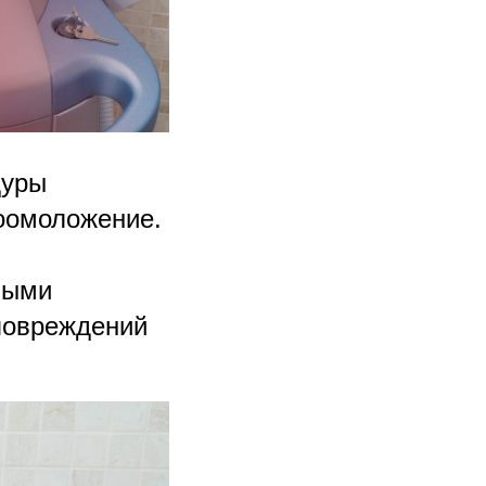
дуры
тоомоложение.
ными
повреждений