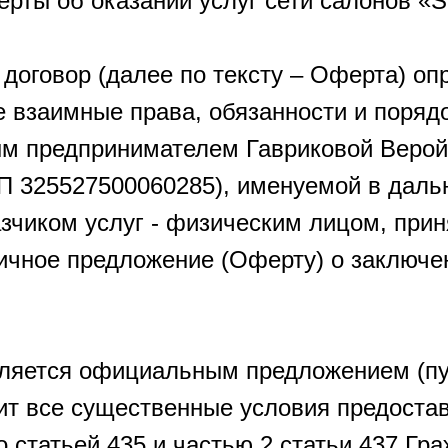
рты об оказании услуг сети салонов «
договор (далее по тексту – Оферта) оп
же взаимные права, обязанности и поря
м предпринимателем Гавриковой Верой
П 325527500060285), именуемой в дал
азчиком услуг - физическим лицом, при
ичное предложение (Оферту) о заключе
ляется официальным предложением (пу
ит все существенные условия предоста
о статьей 435 и частью 2 статьи 437 Гр