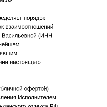
Saco»
ределяет порядок
док взаимоотношений
 Васильевной (ИНН
ьнейшем
нявшим
нии настоящего
бличной офертой)
вления Исполнителем
ажданского кодекса РФ.