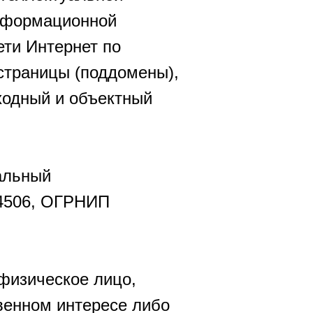
информационной
ети Интернет по
, страницы (поддомены),
ходный и объектный
уальный
04506, ОГРНИП
 физическое лицо,
венном интересе либо