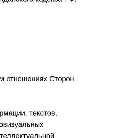
им отношениях Сторон
рмации, текстов,
иовизуальных
нтеллектуальной