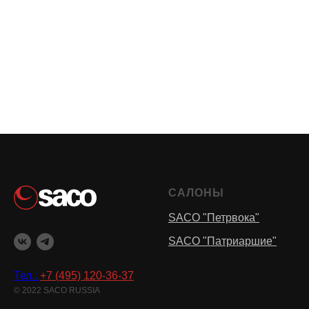
САЛОНЫ
SACO "Петрвока"
SACO "Патриаршие"
Тел.:
+7 (495) 120-36-37
© 2022 SACO RUSSIA