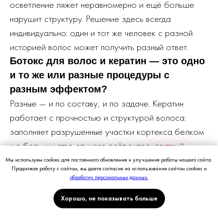
осветление ляжет неравномерно и ещё больше
нарушит структуру. Решение здесь всегда
индивидуально: один и тот же человек с разной
историей волос может получить разный ответ.
Ботокс для волос и кератин — это одно
и то же или разные процедуры с
разным эффектом?
Разные — и по составу, и по задаче. Кератин
работает с прочностью и структурой волоса:
заполняет разрушенные участки кортекса белком
и в большинстве случаев даёт выпрямляющий
эффект. Ботокс для волос — это прежде всего
Мы используем cookies для постоянного обновления и улучшения работы нашего сайта.
Продолжая работу с сайтом, вы даете согласие на использование сайтом cookies и
Петровка
Патрики
интенсивное питание и увлажнение: гиалуроновая
обработку персональных данных.
кислота, аминокислоты, витамины. Он не
Хорошо, не показывать больше
выпрямляет, зато добавляет упругость и блеск и
очень хорошо работает на тонких, истончённых