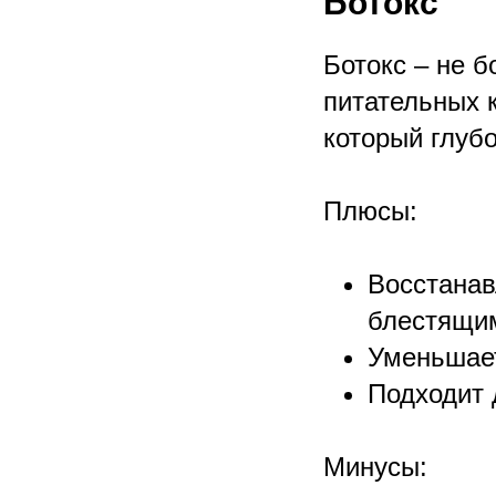
Ботокс
Ботокс – не 
питательных 
который глуб
Плюсы:
Восстанав
блестящи
Уменьшает
Подходит 
Минусы: