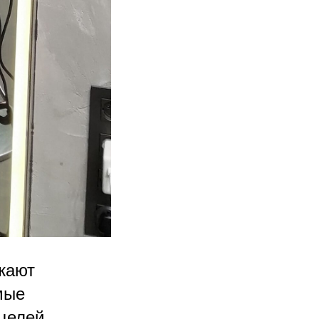
жают
мые
целей.