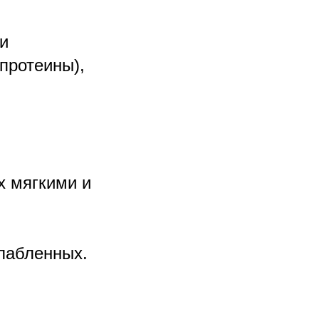
и
протеины),
х мягкими и
слабленных.