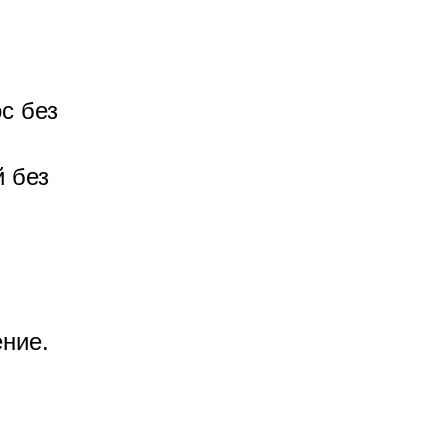
с без
 без
ние.