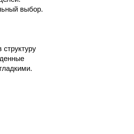
льный выбор.
 структуру
жденные
 гладкими.