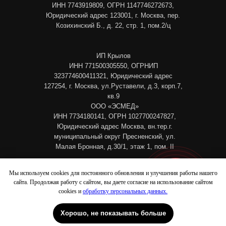
ИНН 7743919809, ОГРН 1147746272673,
Юридический адрес 123001, г. Москва, пер.
Козихинский Б., д. 22, стр. 1, пом.2/ц
ИП Крылов
ИНН 771500305550, ОГРНИП
323774600411321, Юридический адрес
127254, г. Москва, ул.Руставели, д.3, корп.7,
кв.9
ООО «ЭСМЕД»
ИНН 7734180141, ОГРН 1027700247827,
Юридический адрес Москва, вн.тер.г.
муниципальный округ Пресненский, ул.
Малая Бронная, д.30/1, этаж 1, пом. II
ИП Гаврикова Вера Васильевна
Мы используем cookies для постоянного обновления и улучшения работы нашего
ИНН 524922304506, ОГРНИП
сайта. Продолжая работу с сайтом, вы даете согласие на использование сайтом
Патрики
Петровка
325527500060285, Юридический адрес
cookies и
обработку персональных данных.
606023, Нижегородская область, г.
Дзержинск, проспект Ленина, д. 44а, кв./оф.
Хорошо, не показывать больше
8