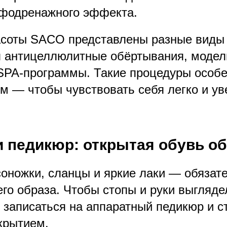
мфодренажного эффекта.
асоты SACO представлены разные виды
я антицеллюлитные обёртывания, моде
SPA-программы. Такие процедуры особ
ом — чтобы чувствовать себя легко и ув
 педикюр: открытая обувь о
оножки, сланцы и яркие лаки — обязат
го образа. Чтобы стопы и руки выгляде
 записаться на аппаратный педикюр и с
крытием.