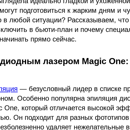
ыглядела идеально гладкой и ухоженной
могут подготовиться к жарким дням и ч
о в любой ситуации? Рассказываем, что
включить в бьюти-план и почему специа
начинать прямо сейчас.
диодным лазером Magic One:
ляция
— безусловный лидер в списке п
ном. Особенно популярна эпиляция ди
c One, который отличается высокой эф
тью. Он подходит для разных фототипов
безболезненно удаляет нежелательные 