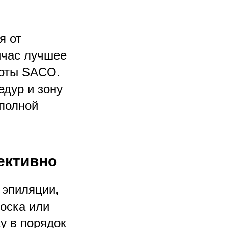
я от
йчас лучшее
соты SACO.
дур и зону
 полной
ективно
 эпиляции,
оска или
у в порядок