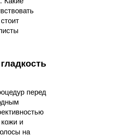
. Какие
увствовать
 стоит
листы
 гладкость
роцедур перед
одным
фективностью
 кожи и
волосы на