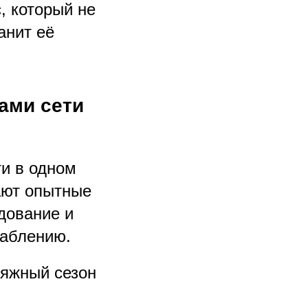
, который не
анит её
ами сети
и в одном
ают опытные
дование и
лаблению.
ляжный сезон