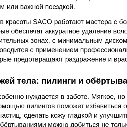
ом или важной поездкой.
ов красоты SACO работают мастера с б
рые обеспечат аккуратное удаление вол
ительных зонах, с минимальным диско
оводится с применением профессионал
торые предотвращают раздражение и вра
ожей тела: пилинги и обёртыв
собенно нуждается в заботе. Мягкое, н
омощью пилингов поможет избавиться о
астиц, сделать кожу гладкой и улучшить
обёртываниями можно добиться не тольк