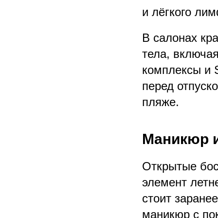
и лёгкого ли
В салонах кр
тела, включа
комплексы и 
перед отпуск
пляже.
Маникюр и
Открытые бос
элемент летне
стоит заранее
маникюр с по