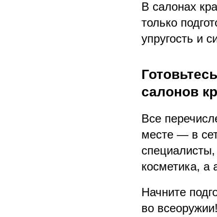
В салонах кр
только подгот
упругость и с
Готовьтесь
салонов к
Все перечисл
месте — в се
специалисты,
косметика, а
Начните подго
во всеоружии