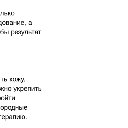
олько
ование, а
обы результат
ть кожу,
ажно укрепить
ройти
лородные
терапию.