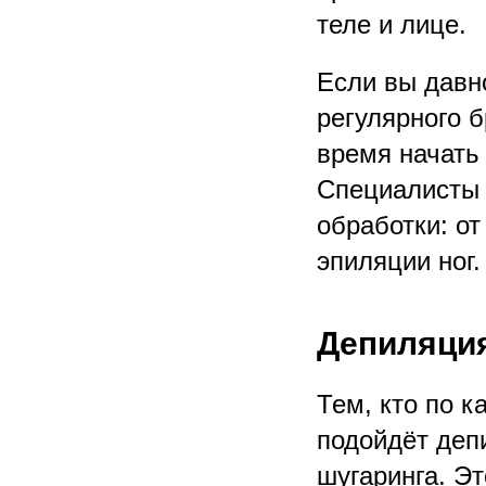
теле и лице.
Если вы давн
регулярного 
время начать
Специалисты 
обработки: от
эпиляции ног.
Депиляция
Тем, кто по к
подойдёт деп
шугаринга. Э