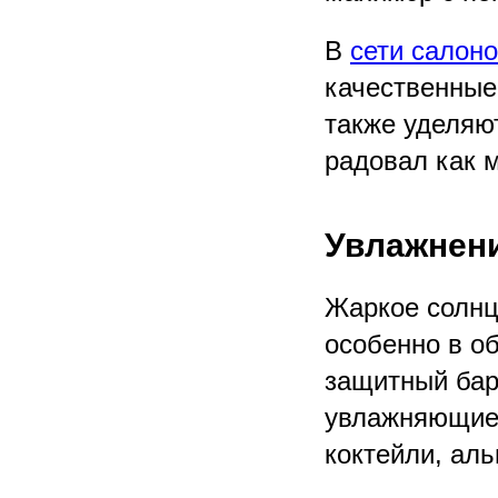
В
сети салон
качественные
также уделяют
радовал как 
Увлажнени
Жаркое солнце
особенно в о
защитный бар
увлажняющие 
коктейли, ал