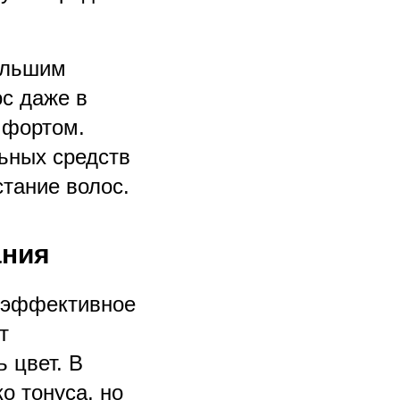
ольшим
ос даже в
мфортом.
ьных средств
стание волос.
ания
о эффективное
т
 цвет. В
о тонуса, но