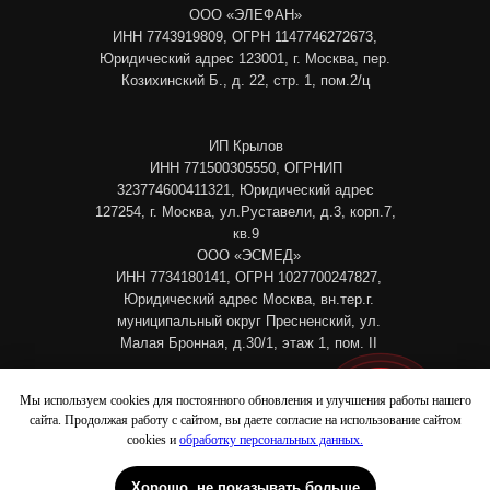
ООО «ЭЛЕФАН»
ИНН 7743919809, ОГРН 1147746272673,
Юридический адрес 123001, г. Москва, пер.
Козихинский Б., д. 22, стр. 1, пом.2/ц
ИП Крылов
ИНН 771500305550, ОГРНИП
323774600411321, Юридический адрес
127254, г. Москва, ул.Руставели, д.3, корп.7,
кв.9
ООО «ЭСМЕД»
ИНН 7734180141, ОГРН 1027700247827,
Юридический адрес Москва, вн.тер.г.
муниципальный округ Пресненский, ул.
Малая Бронная, д.30/1, этаж 1, пом. II
ИП Гаврикова Вера Васильевна
Мы используем cookies для постоянного обновления и улучшения работы нашего
ИНН 524922304506, ОГРНИП
сайта. Продолжая работу с сайтом, вы даете согласие на использование сайтом
Патрики
Петровка
325527500060285, Юридический адрес
cookies и
обработку персональных данных.
606023, Нижегородская область, г.
Дзержинск, проспект Ленина, д. 44а, кв./оф.
Хорошо, не показывать больше