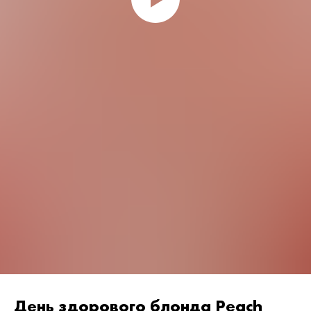
День здорового блонда Peach